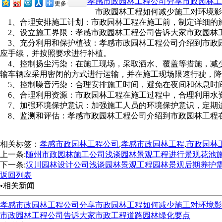
孝感市政园林工程公司分享市政园林工
更多
市政园林工程如何减少施工对环境影响呢
1、合理安排施工计划：市政园林工程在施工前，制定详细的施工
2、设立施工界限：孝感市政园林工程公司告诉大家市政园林
3、充分利用和保护植被：孝感市政园林工程公司介绍到市
应手续，并按照要求进行补植。
4、控制扬尘污染：在施工现场，采取洒水、覆盖等措
输车辆应采用密闭的方式进行运输，并在施工现场限速行驶，降低扬
5、控制噪音污染：合理安排施工时间，避免在夜间和休息时间进行高
6、合理利用资源：市政园林工程在施工过程中，合理利用水
7、加强环境保护意识：加强施工人员的环境保护意识，定期进
8、监测和评估：孝感市政园林工程公司介绍到市政园林工程在
相关标签：
孝感市政园林工程公司
,
孝感市政园林工程
,
市政园林
上一条:
随州市政园林施工公司浅谈园林景观工程进行景观花池
下一条:
汉川园林设计公司浅谈园林景观工程园林景观后期养护
返回列表
•相关新闻
孝感市政园林工程公司分享市政园林工程如何减少施工对环境影
市政园林工程公司告诉大家市政工程道路园林绿化要点