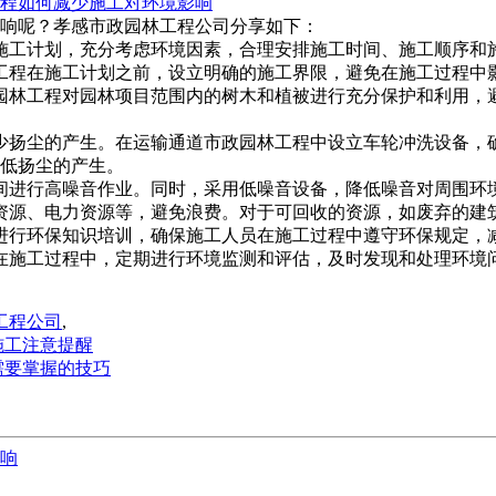
程如何减少施工对环境影响
？孝感市政园林工程公司分享如下：
计划，充分考虑环境因素，合理安排施工时间、施工顺序和
工程在施工计划之前，设立明确的施工界限，避免在施工过程中
政园林工程对园林项目范围内的树木和植被进行充分保护和利用，避
施，减少扬尘的产生。在运输通道市政园林工程中设立车轮冲洗设备
尘的产生。
噪音作业。同时，采用低噪音设备，降低噪音对周围环境
资源、电力资源等，避免浪费。对于可回收的资源，如废弃的建筑
行环保知识培训，确保施工人员在施工过程中遵守环保规定，减
施工过程中，定期进行环境监测和评估，及时发现和处理环境问
工程公司
,
施工注意提醒
需要掌握的技巧
响