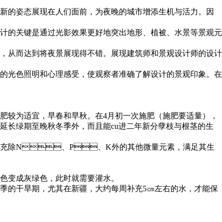
的姿态展现在人们面前，为夜晚的城市增添生机与活力。因
关键是通过光影效果更好地突出地形、植被、水景等景观元
，从而达到将夜景展现得不错。展现建筑师和景观设计师的设计
光色照明和心理感受，使观察者准确了解设计的景观印象。在
宜，早春和早秋。在4月初一次施肥（施肥要适量），
能延长绿期至晚秋冬季外，而且能cu进二年新分孽枝与根茎的生
，补充除N、P、K外的其他微量元素，满足其生
绿色，此时就需要灌水。
干旱期，尤其在新疆，大约每周补充5㎝左右的水，才能保