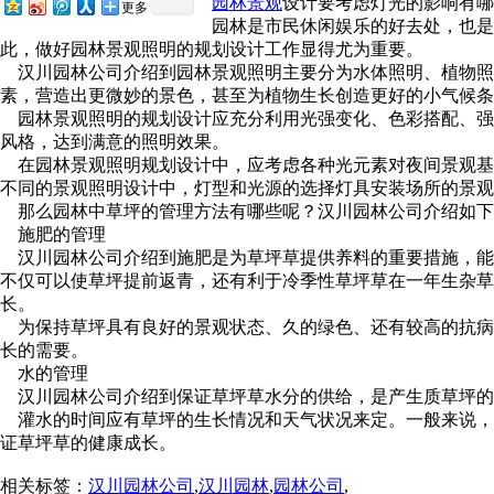
园林景观
设计要考虑灯光的影响有哪些呢
更多
园林是市民休闲娱乐的好去处，也是
此，做好园林景观照明的规划设计工作显得尤为重要。
汉川园林公司介绍到园林景观照明主要分为水体照明、植物照明
素，营造出更微妙的景色，甚至为植物生长创造更好的小气候
园林景观照明的规划设计应充分利用光强变化、色彩搭配、强
风格，达到满意的照明效果。
在园林景观照明规划设计中，应考虑各种光元素对夜间景观基本
不同的景观照明设计中，灯型和光源的选择灯具安装场所的景观
那么园林中草坪的管理方法有哪些呢？汉川园林公司介绍如下
施肥的管理
汉川园林公司介绍到施肥是为草坪草提供养料的重要措施，能善草
不仅可以使草坪提前返青，还有利于冷季性草坪草在一年生杂草萌生
长。
为保持草坪具有良好的景观状态、久的绿色、还有较高的抗病
长的需要。
水的管理
汉川园林公司介绍到保证草坪草水分的供给，是产生质草坪的条件。一
灌水的时间应有草坪的生长情况和天气状况来定。一般来说，早晨或
证草坪草的健康成长。
相关标签：
汉川园林公司
,
汉川园林
,
园林公司
,