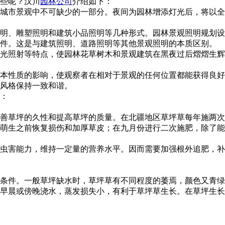
？汉川
园林公司
介绍如下：
城市景观中不可缺少的一部分。夜间为园林增添灯光后，将以全新
、雕塑照明和建筑小品照明等几种形式。园林景观照明规划设计的
条件。这是与建筑照明、道路照明等其他景观照明的本质区别。
光照射等特点，使园林花草树木和景观建筑在黑夜过后熠熠生辉
性质的影响，使观察者在相对于景观的任何位置都能获得良好的
风格保持一致和谐。
：
坪的久性和提高草坪的质量。在北疆地区草坪草每年施两次肥较为适
之前恢复损伤和加厚草皮；在九月份进行二次施肥，除了
虫害能力，维持一定量的营养水平。因而需要加强根外追肥
般草坪缺水时，草坪草有不同程度的萎焉，颜色又青绿色变成灰
傍晚浇水，蒸发损失小，有利于草坪草生长。在草坪生长季的