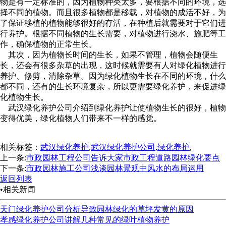
物是有一定标准的，因为植物种类太多，要根据不同的环境，选
择不同的植物。而且很多植物都是移载，对植物的成活不好，为
了保证移植的植物能够很好的存活，在种植后就需要对于它们进
行养护。根据不同植物的生长需要，对植物进行浇水、施肥等工
作，确保植物的正常生长。
其次，因为植物长时间的生长，如果不管理，植物会随便生
长，还会有很多杂草的出现，这时候就需要有人对绿化植物进行
养护、修剪，清除杂草。因为绿化植物生长在不同的环境，什么
都不同，还有的生长环境复杂，所以更需要绿化养护，来促进绿
化植物生长。
武汉绿化养护公司介绍到绿化养护让使植物生长的很好，植物
变得优美，绿化植物人们带来不一样的感觉。
相关标签：
武汉绿化养护
,
武汉绿化养护公司
,
绿化养护
,
上一条:
市政园林工程公司告诉大家市政工程道路园林绿化要点
下一条:
市政园林施工公司浅谈园林景观中风水的布局运用
返回列表
•相关新闻
天门绿化养护公司分析导致园林绿化的草坪发黄的原因
孝感绿化养护公司讲解几种常见的绿叶植物养护