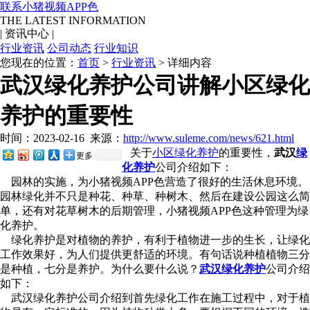
联系小猪视频APP色
THE LATEST INFORMATION
|
资讯中心
|
行业资讯
公司动态
行业知识
您现在的位置：
首页
>
行业资讯
> 详细内容
武汉绿化养护公司讲解小区绿化
养护的重要性
时间：2023-02-16
来源：
http://www.suleme.com/news/621.html
关于
小区绿化养护
的重要性，
武汉
绿
更多
化养护
公司介绍如下：
园林的实施，为小猪视频APP色营造了很好的生活休息环境。
园林绿化并不只是种花、种草、种树木、然后在建设公园这么简
单，还有对花草树木的后期管理，小猪视频APP色这种管理为绿
化养护。
绿化养护是对植物的养护，有利于植物进一步的生长，让绿化
工作效果好，为人们提供更舒适的环境。有句话说种植植物三分
是种植，七分是养护。为什么要什么说？
武汉绿化养护
公司介绍
如下：
武汉绿化养护公司介绍到首先绿化工作在施工过程中，对于植