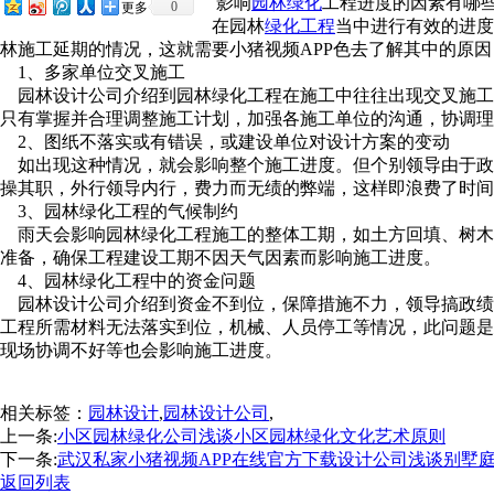
影响
园林绿化
工程进度的因素有哪些呢
0
更多
在园林
绿化工程
当中进行有效的进度控制
林施工延期的情况，这就需要小猪视频APP色去了解其中的原因，
1、多家单位交叉施工
园林设计公司介绍到园林绿化工程在施工中往往出现交叉施工的现象
只有掌握并合理调整施工计划，加强各施工单位的沟通，协调理顺关
2、图纸不落实或有错误，或建设单位对设计方案的变动
如出现这种情况，就会影响整个施工进度。但个别领导由于政绩思
操其职，外行领导内行，费力而无绩的弊端，这样即浪费了时间，
3、园林绿化工程的气候制约
雨天会影响园林绿化工程施工的整体工期，如土方回填、树
准备，确保工程建设工期不因天气因素而影响施工进度。
4、园林绿化工程中的资金问题
园林设计公司介绍到资金不到位，保障措施不力，领导搞政
工程所需材料无法落实到位，机械、人员停工等情况，此
现场协调不好等也会影响施工进度。
相关标签：
园林设计
,
园林设计公司
,
上一条:
小区园林绿化公司浅谈小区园林绿化文化艺术原则
下一条:
武汉私家小猪视频APP在线官方下载设计公司浅谈别墅
返回列表