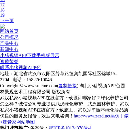
17
18
19
下一页
网站首页
公司概况
产品中心
新闻中心
小猪视频APP下载手机版展示
资质荣誉
联系小猪视频APP色
地址：湖北省武汉市汉阳区芳草路纽宾凯国际社区锦城15-
2704 电话：15827610046
Copyright © www.suleme.com(
复制链接
) 湖北小猪视频APP色园
林景观艺术工程有限公司 版权所有
武汉私家小猪视频APP在线官方下载设计哪家好？绿化养护公司
怎么样？诚信公司专业提供武汉绿化养护、武汉园林养护、武汉
私家小猪视频APP在线官方下载施工、武汉别墅园林绿化等品质
优良的服务及报价，欢迎来电咨询！
http://www.zazd.net
高仿手錶
<
建管家网站地图
热门城市推广:
备案号：
鄂ICP备10134378号-1