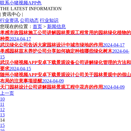
联系小猪视频APP色
THE LATEST INFORMATION
|
资讯中心
|
行业资讯
公司动态
行业知识
您现在的位置：
首页
>
新闻信息
孝感市政园林施工公司讲解园林景观工程常用的园林绿化植物的
种类
2024-04-17
武汉绿化公司告诉大家园林设计中城市绿地的作用
2024-04-17
孝感园林苗木养护公司分享如何确定种植哪些绿化树木
2024-04-
15
武汉小猪视频APP安卓下载景观设备公司讲解绿化管理的方法和
要求
2024-04-15
随州小猪视频APP安卓下载景观设计公司关于园林景观中的假山
布局的注意事项提醒
2024-04-09
天门园林设计公司讲解园林景观工程中花卉的作用
2024-04-09
上一页
10
11
12
13
14
15
16